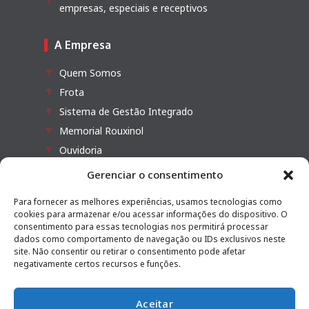
empresas, especiais e receptivos
A Empresa
Quem Somos
Frota
Sistema de Gestão Integrado
Memorial Rouxinol
Ouvidoria
Fale Conosco
Gerenciar o consentimento
Veículos à Venda
Para fornecer as melhores experiências, usamos tecnologias como
cookies para armazenar e/ou acessar informações do dispositivo. O
Sistema de Gestão Integrado
consentimento para essas tecnologias nos permitirá processar
dados como comportamento de navegação ou IDs exclusivos neste
site. Não consentir ou retirar o consentimento pode afetar
Programa de Compliance
negativamente certos recursos e funções.
Canal de Ouvidoria
Código de Ética e Conduta
Aceitar